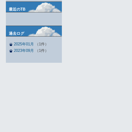
最近のTB
過去ログ
2025年01月
（1件）
2023年09月
（1件）